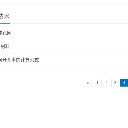
技术
冲孔网
 材料
网开孔率的计算公式
«
1
2
3
4