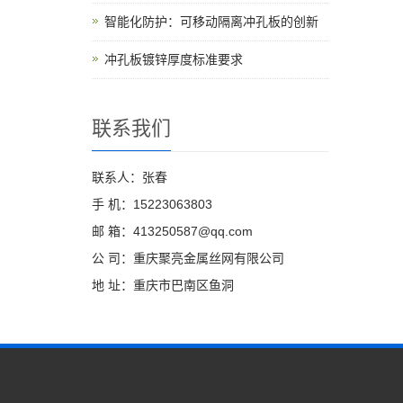
智能化防护：可移动隔离冲孔板的创新
冲孔板镀锌厚度标准要求
联系我们
联系人：张春
手 机：15223063803
邮 箱：413250587@qq.com
公 司：重庆聚亮金属丝网有限公司
地 址：重庆市巴南区鱼洞